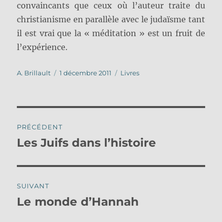
convaincants que ceux où l’auteur traite du
christianisme en parallèle avec le judaïsme tant
il est vrai que la « méditation » est un fruit de
l’expérience.
Auteur
Publié
Catégories
A. Brillault
1 décembre 2011
Livres
le
Navigation
PRÉCÉDENT
de
Les Juifs dans l’histoire
Publication
précédente :
l’article
SUIVANT
Le monde d’Hannah
Publication
suivante :