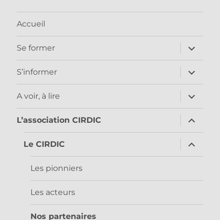
Accueil
ouvrir
Se former
le
sous-
menu
ouvrir
S’informer
le
sous-
menu
ouvrir
A voir, à lire
le
sous-
menu
ouvrir
L’association CIRDIC
le
sous-
menu
ouvrir
Le CIRDIC
le
sous-
menu
Les pionniers
Les acteurs
Nos partenaires