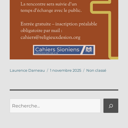
Auteur
Publié
Catégories
Laurence Darneau
1 novembre 2025
Non classé
le
Rechercher