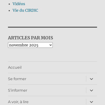
Vidéos
Vie du CIRDIC
ARTICLES PAR MOIS
Archives
Accueil
ouvrir
Se former
le
sous-
menu
ouvrir
S’informer
le
sous-
menu
ouvrir
A voir, à lire
le