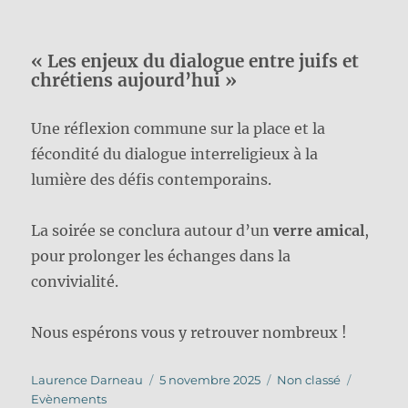
« Les enjeux du dialogue entre juifs et
chrétiens aujourd’hui »
Une réflexion commune sur la place et la
fécondité du dialogue interreligieux à la
lumière des défis contemporains.
La soirée se conclura autour d’un
verre amical
,
pour prolonger les échanges dans la
convivialité.
Nous espérons vous y retrouver nombreux !
Auteur
Publié
Catégories
Étiquett
Laurence Darneau
5 novembre 2025
Non classé
le
Evènements