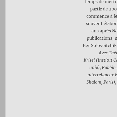
temps de mettre
partir de 20
commence à êtr
souvent élabor
ans après
No
publications, 
Ber Soloveitchi
…
Avec Thér
Krisel (Institut 
unie), Rabbin 
interreligieux
Shalom, Paris),