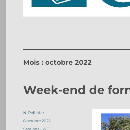
Mois :
octobre 2022
Week-end de for
Auteur
N. Pelletier
Publié
8 octobre 2022
le
Catégories
Sessions - WE