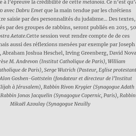
 à l’épreuve la crédibilité de cette
metanoia
. Ce n’est qu’
00 avec
Dabru Emet
que la main tendue par les chrétiens
e saisie par des personnalités du judaïsme… Des textes,
és par des groupes de rabbins, seront publiés en 2015, 5
stra Aetate
.Cette session veut rendre compte de de ces
mais aussi des réflexions menées par exemple par Joseph
k, Abraham Joshua Heschel, Irving Greenberg, David Nov
èse M. Andrevon (Institut Catholique de Paris), William
Catholique de Paris), Serge Wutrich (Pasteur, Eglise protestan
Alon Goshen-Gottstein (fondateur et directeur de l’Institut
 Elijah à Jérusalem), Rabbin Rivon Krygier (Synagogue Adath
 Rabbin Jonas Jacquelin (Synagogue Copernic, Paris), Rabbin
Mikaël Azoulay (Synagogue Neuilly