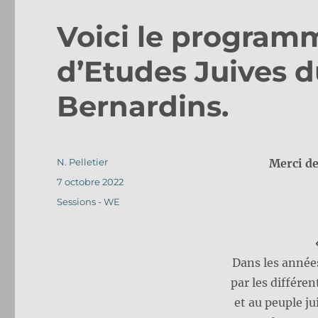
Voici le program
d’Etudes Juives d
Bernardins.
Auteur
N. Pelletier
Merci de
Publié
7 octobre 2022
le
Catégories
Sessions - WE
Dans les année
par les différe
et au peuple j