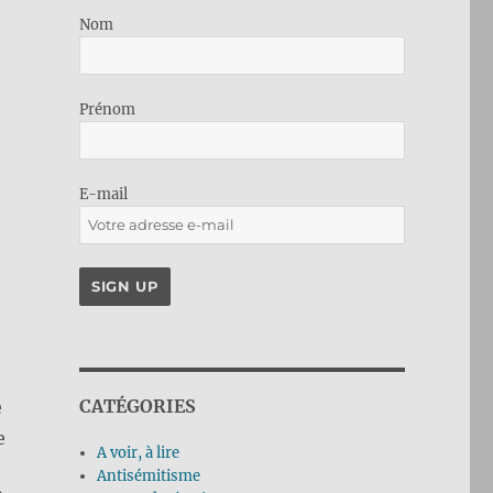
Nom
n
Prénom
E-mail
CATÉGORIES
é
e
A voir, à lire
Antisémitisme