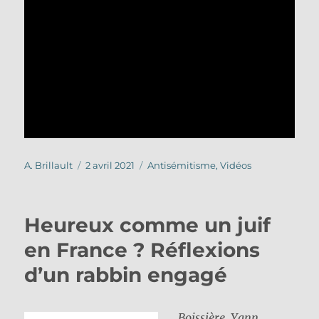
Auteur
Publié
Catégories
A. Brillault
2 avril 2021
Antisémitisme
,
Vidéos
le
Heureux comme un juif
en France ? Réflexions
d’un rabbin engagé
Boissière, Yann