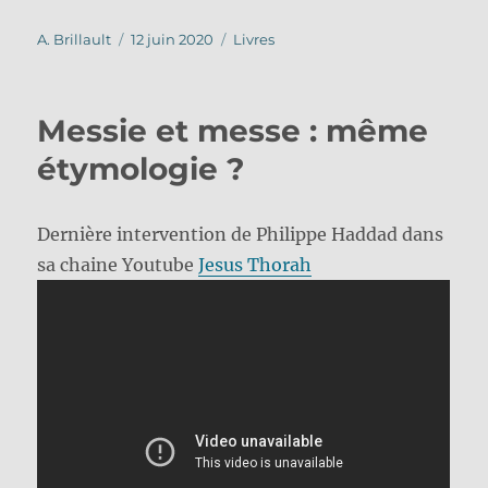
Auteur
Publié
Catégories
A. Brillault
12 juin 2020
Livres
le
Messie et messe : même
étymologie ?
Dernière intervention de Philippe Haddad dans
sa chaine Youtube
Jesus Thorah