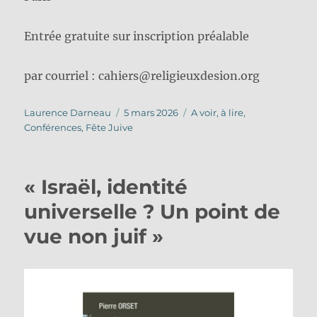
Entrée gratuite sur inscription préalable
par courriel : cahiers@religieuxdesion.org
Auteur
Publié
Catégories
Laurence Darneau
5 mars 2026
A voir, à lire
,
le
Conférences
,
Fête Juive
« Israël, identité
universelle ? Un point de
vue non juif »