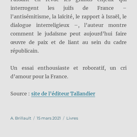
interrogent les juifs de France –
l’antisémitisme, la laïcité, le rapport à Israël, le
dialogue interreligieux –, l’auteur montre
comment le judaïsme peut aujourd’hui faire
œuvre de paix et de liant au sein du cadre
républicain.
Un essai enthousiaste et roboratif, un cri
d’amour pour la France.
Source :
site de l’éditeur Tallandier
Auteur
Publié
Catégories
A. Brillault
15 mars 2021
Livres
le