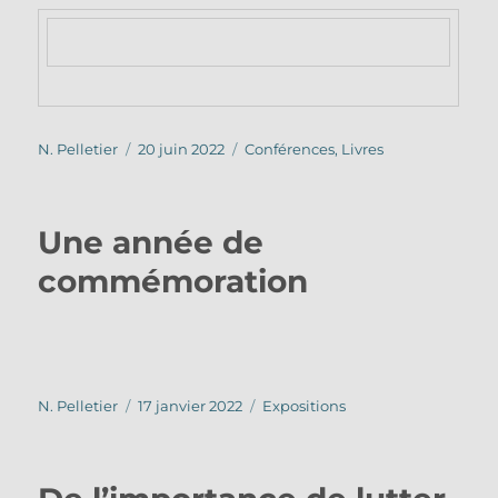
Auteur
Publié
Catégories
N. Pelletier
20 juin 2022
Conférences
,
Livres
le
Une année de
commémoration
Auteur
Publié
Catégories
N. Pelletier
17 janvier 2022
Expositions
le