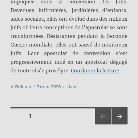
impliquée dans la conversion des Juifs.
Devenues infirmières, jardinières d’enfants,
aides sociales, elles ont évolué dans des milieux
juifs où leurs conceptions de l’apostolat se sont
transformées. Résistantes pendant la Seconde
Guerre mondiale, elles ont sauvé de nombreux
Juifs. Leur apostolat de conversion s’est
progressivement mué en un apostolat dégagé
de « Apo
de toute visée prosélyte.
Continuer la lecture
Auteur
Publié
Catégories
A. Brillault
3 mars 2020
Livres
le
Pagination
PAGE
1
PAG
des
E