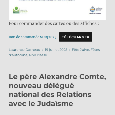
Pour commander des cartes ou des affiches :
Bon de commande SDRJ2025
TÉLÉCHARGER
Auteur
Publié
Catégories
Laurence Darneau
19 juillet 2025
Fête Juive
,
Fêtes
le
d’automne
,
Non classé
Le père Alexandre Comte,
nouveau délégué
national des Relations
avec le Judaïsme