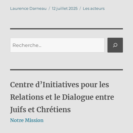
Auteur
Publié
Catégories
Laurence Darneau
12 juillet 2025
Les acteurs
le
Rechercher
Centre d’Initiatives pour les
Relations et le Dialogue entre
Juifs et Chrétiens
Notre Mission