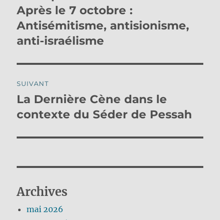
précédente :
Après le 7 octobre :
l’article
Antisémitisme, antisionisme,
anti-israélisme
SUIVANT
La Dernière Cène dans le
Publication
suivante :
contexte du Séder de Pessah
Archives
mai 2026