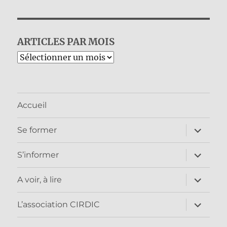
ARTICLES PAR MOIS
Archives
Accueil
ouvrir
Se former
le
sous-
menu
ouvrir
S’informer
le
sous-
menu
ouvrir
A voir, à lire
le
sous-
menu
ouvrir
L’association CIRDIC
le
sous-
menu