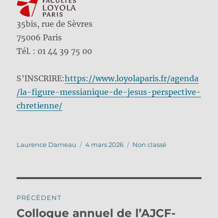
35bis, rue de Sèvres
75006 Paris
Tél. : 01 44 39 75 00
S’INSCRIRE:
https://www.loyolaparis.fr/agenda
/la-figure-messianique-de-jesus-perspective-
chretienne/
Auteur
Publié
Catégories
Laurence Darneau
4 mars 2026
Non classé
le
Navigation
PRÉCÉDENT
de
Colloque annuel de l’AJCF-
Publication