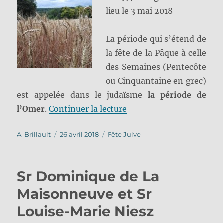
lieu le 3 mai 2018
La période qui s’étend de
la fête de la Pâque à celle
des Semaines (Pentecôte
ou Cinquantaine en grec)
est appelée dans le judaïsme
la période de
de « Temps de l’Omer, d
l’Omer
.
Continuer la lecture
Auteur
Publié
Catégories
A. Brillault
26 avril 2018
Fête Juive
le
Sr Dominique de La
Maisonneuve et Sr
Louise-Marie Niesz