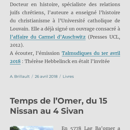
Docteur en histoire, spécialiste des relations
juifs chrétiens, l’auteure a enseigné l’histoire
du christianisme à l’Université catholique de
Louvain. Elle a déjà signé un ouvrage consacré à
l’affaire du Carmel d’Auschwitz
(Presses UCL,
2012).
A écouter, l’émission
Talmudiques du 1er avril
2018
: Thérèse Hebbelinck en était l’invitée
Auteur
Publié
Catégories
A. Brillault
26 avril 2018
Livres
le
Temps de l’Omer, du 15
Nissan au 4 Sivan
En 5778 Lag Ba’omer a