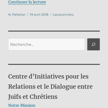
de « Bernard Dupuy »
Continuer la lecture
Auteur
Publié
Catégories
N. Pelletier
19 avril 2018
Les pionniers
le
Rechercher
Centre d’Initiatives pour les
Relations et le Dialogue entre
Juifs et Chrétiens
Notre Mission