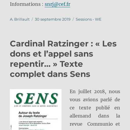
Informations :
snrj@cef.fr
Auteur
Publié
Catégories
A. Brillault
30 septembre 2019
Sessions - WE
le
Cardinal Ratzinger : « Les
dons et l’appel sans
repentir… » Texte
complet dans Sens
En juillet 2018, nous
vous avions parlé de
ce texte publié en
allemand dans la
revue Communio et