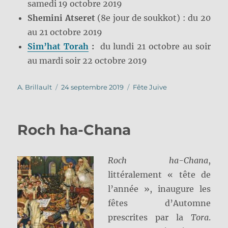
samedi 19 octobre 2019
Shemini Atseret
(8e jour de soukkot) : du 20
au 21 octobre 2019
Sim’hat Torah
:
du lundi 21 octobre au soir
au mardi soir 22 octobre 2019
Auteur
Publié
Catégories
A. Brillault
24 septembre 2019
Fête Juive
le
Roch ha-Chana
Roch ha-Chana
,
littéralement « tête de
l’année », inaugure les
fêtes d’Automne
prescrites par la
Tora
.