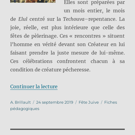
Elles sont préparées par
un mois entier, le mois
de
Elul
centré sur la
Techouva
–repentance. La
joie, réelle, est plus intérieure que celle des
fêtes de pèlerinage. Ces « rencontres » situent
l’homme en vérité devant son Créateur en lui
faisant prendre la juste mesure de lui-même.
Ces célébrations confrontent chacun à sa
condition de créature pécheresse.
de « Roch ha-Chana »
Continuer la lecture
Auteur
Publié
Catégories
Étiquettes
A. Brillault
24 septembre 2019
Fête Juive
Fiches
le
pédagogiques