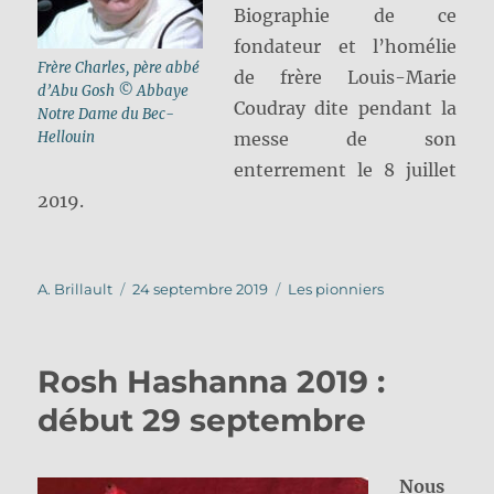
Biographie de ce
fondateur et l’homélie
Frère Charles, père abbé
de frère Louis-Marie
d’Abu Gosh © Abbaye
Coudray dite pendant la
Notre Dame du Bec-
Hellouin
messe de son
enterrement le 8 juillet
2019.
Auteur
Publié
Catégories
A. Brillault
24 septembre 2019
Les pionniers
le
Rosh Hashanna 2019 :
début 29 septembre
Nous