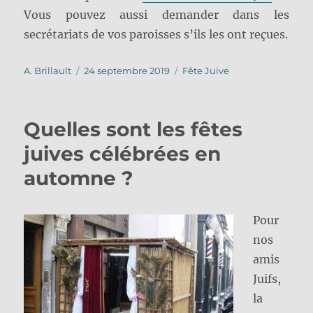
Vous pouvez aussi demander dans les
secrétariats de vos paroisses s’ils les ont reçues.
Auteur
Publié
Catégories
A. Brillault
24 septembre 2019
Fête Juive
le
Quelles sont les fêtes
juives célébrées en
automne ?
Pour
nos
amis
Juifs,
la