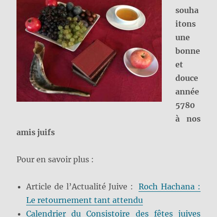
souha
itons
une
bonne
et
douce
année
5780
à nos
amis juifs
Pour en savoir plus :
Article de l’Actualité Juive :
Roch Hachana :
Le retournement tant attendu
Calendrier du Consistoire des fêtes juives