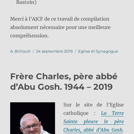
Rastoin)
Merci à l’AJCF de ce travail de compilation
absolument nécessaire pour une meilleure
compréhension.
Auteur
Publié
Catégories
A. Brillault
24 septembre 2019
Eglise et Synagogue
le
Frère Charles, père abbé
d’Abu Gosh. 1944 – 2019
Sur le site de l’Eglise
catholique :
La Terre
Sainte pleure le père
Charles, abbé d’Abu Gosh
.