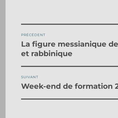
Navigation
PRÉCÉDENT
de
La figure messianique de
Publication
précédente :
l’article
et rabbinique
SUIVANT
Week-end de formation 
Publication
suivante :