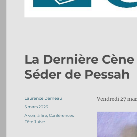
La Dernière Cène
Séder de Pessah
Auteur
Laurence Darneau
Vendredi 27 mar
Publié
5 mars 2026
le
Catégories
A voir, à lire
,
Conférences
,
Fête Juive