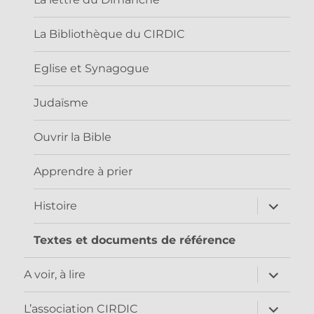
La Bibliothèque du CIRDIC
Eglise et Synagogue
Judaïsme
Ouvrir la Bible
Apprendre à prier
ouvrir
Histoire
le
sous-
menu
Textes et documents de référence
ouvrir
A voir, à lire
le
sous-
menu
ouvrir
L’association CIRDIC