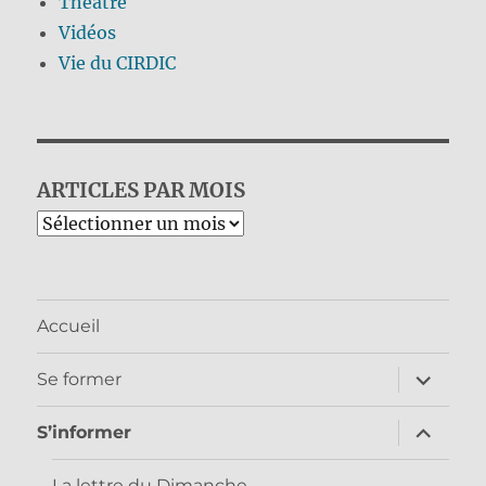
Théâtre
Vidéos
Vie du CIRDIC
ARTICLES PAR MOIS
Archives
Accueil
ouvrir
Se former
le
sous-
menu
ouvrir
S’informer
le
sous-
menu
La lettre du Dimanche