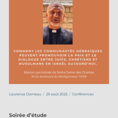
Auteur
Publié
Catégories
Laurence Darneau
29 août 2025
Conférences
le
Soirée d’étude