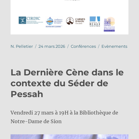
Auteur
Publié
Catégories
Étiquettes
N. Pelletier
24 mars 2026
Conférences
Evènements
le
La Dernière Cène dans le
contexte du Séder de
Pessah
Vendredi 27 mars à 19H à la Bibliothèque de
Notre-Dame de Sion