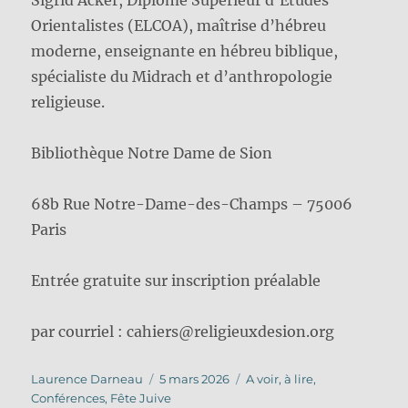
Sigrid Acker, Diplôme Supérieur d’Études
Orientalistes (ELCOA), maîtrise d’hébreu
moderne, enseignante en hébreu biblique,
spécialiste du Midrach et d’anthropologie
religieuse.
Bibliothèque Notre Dame de Sion
68b Rue Notre-Dame-des-Champs – 75006
Paris
Entrée gratuite sur inscription préalable
par courriel : cahiers@religieuxdesion.org
Auteur
Publié
Catégories
Laurence Darneau
5 mars 2026
A voir, à lire
,
le
Conférences
,
Fête Juive