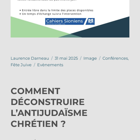
Auteur
Publié
Format
Catégories
Laurence Darneau
31 mai 2025
Image
Conférences
,
Étiquettes
le
Fête Juive
Evènements
COMMENT
DÉCONSTRUIRE
L’ANTIJUDAÏSME
CHRÉTIEN ?