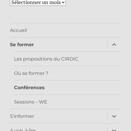
Archives
Accueil
ouvrir
Se former
le
sous-
menu
Les propositions du CIRDIC
Où se former ?
Conférences
Sessions – WE
ouvrir
S’informer
le
sous-
menu
ouvrir
A voir, à lire