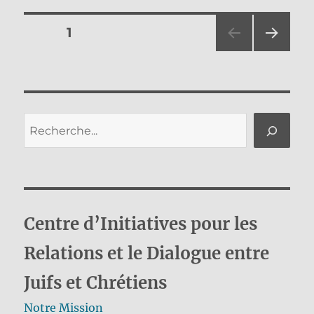
Pagination
PAGE
1
PAG
des
E
SUIV
publications
ANT
E
Rechercher
Centre d’Initiatives pour les
Relations et le Dialogue entre
Juifs et Chrétiens
Notre Mission