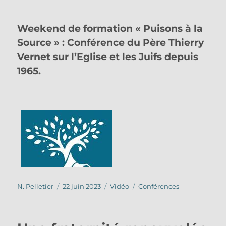
Weekend de formation « Puisons à la
Source » : Conférence du Père Thierry
Vernet sur l’Eglise et les Juifs depuis
1965.
Auteur
Publié
Format
Catégories
N. Pelletier
22 juin 2023
Vidéo
Conférences
le