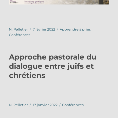
Auteur
Publié
Catégories
N. Pelletier
7 février 2022
Apprendre à prier
,
le
Conférences
Approche pastorale du
dialogue entre juifs et
chrétiens
Auteur
Publié
Catégories
N. Pelletier
17 janvier 2022
Conférences
le