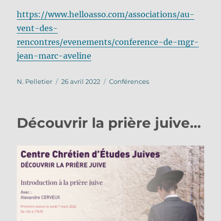
https://www.helloasso.com/associations/au-
vent-des-
rencontres/evenements/conference-de-mgr-
jean-marc-aveline
Auteur
Publié
Catégories
N. Pelletier
26 avril 2022
Conférences
le
Découvrir la prière juive…