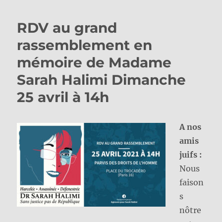
RDV au grand
rassemblement en
mémoire de Madame
Sarah Halimi Dimanche
25 avril à 14h
A nos
amis
juifs :
Nous
faison
s
nôtre