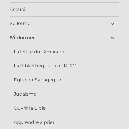
Accueil
ouvrir
Se former
le
sous-
menu
ouvrir
S’informer
le
sous-
menu
La lettre du Dimanche
La Bibliothèque du CIRDIC
Eglise et Synagogue
Judaïsme
Ouvrir la Bible
Apprendre à prier