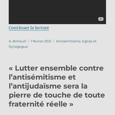
de « Déclaration de la CEF contr
Continuer la lecture
Auteur
Publié
Catégories
A. Brillault
1 février 2021
Antisémitisme
,
Eglise et
le
Synagogue
« Lutter ensemble contre
l’antisémitisme et
l’antijudaïsme sera la
pierre de touche de toute
fraternité réelle »