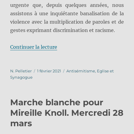
urgente que, depuis quelques années, nous
assistons à une inquiétante banalisation de la
violence avec la multiplication de paroles et de
gestes exprimant discrimination et racisme.
de « « Lutter ensemble contre l’a
Continuer la lecture
Auteur
Publié
Catégories
N. Pelletier
1 février 2021
Antisémitisme
,
Eglise et
le
Synagogue
Marche blanche pour
Mireille Knoll. Mercredi 28
mars