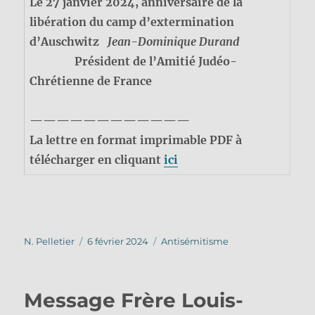
Le 27 janvier 2024, anniversaire de la
libération du camp d’extermination
d’Auschwitz
Jean-Dominique Durand
Président de l’Amitié Judéo-
Chrétienne de France
————————————
La lettre en format imprimable PDF à
télécharger en cliquant
ici
Auteur
Publié
Catégories
N. Pelletier
6 février 2024
Antisémitisme
le
Message Frère Louis-