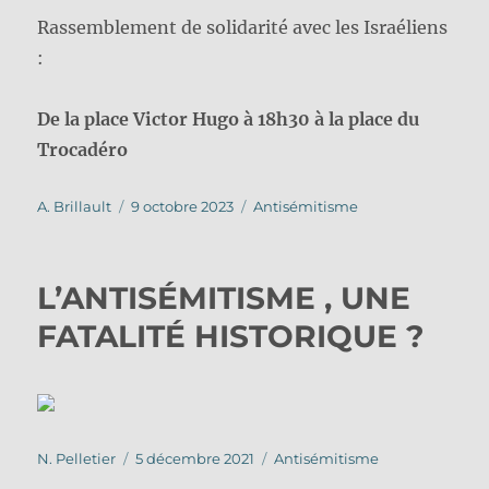
Rassemblement de solidarité avec les Israéliens
:
De la place Victor Hugo à 18h30 à la place du
Trocadéro
Auteur
Publié
Catégories
A. Brillault
9 octobre 2023
Antisémitisme
le
L’ANTISÉMITISME , UNE
FATALITÉ HISTORIQUE ?
Auteur
Publié
Catégories
N. Pelletier
5 décembre 2021
Antisémitisme
le