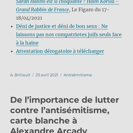
Sarah Halimi est si choquante ? Haïm Korsia –
Grand Rabbin de France
, Le Figaro du 17-
18/04/2021
Déni de justice et déni de bon sens : Ne
laissons pas nos compatriotes juifs seuls face
à la haine
Attestation dérogatoire à télécharger
Auteur
Publié
Catégories
A. Brillault
23 avril 2021
Antisémitisme
le
De l’importance de lutter
contre l’antisémitisme,
carte blanche à
Alexandre Arcady