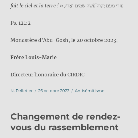
fait le ciel et la terre !
» ֶ֭עְזִרי ֵמִ֣עם ְיהָ֑וה ֹ֜עֵ֗שׂה ָשַׁ֥מִים ָוָֽאֶרץ׃
Ps. 121:2
Monastère d’Abu-Gosh, le 20 octobre 2023,
Frère Louis-Marie
Directeur honoraire du CIRDIC
Auteur
Publié
Catégories
N. Pelletier
26 octobre 2023
Antisémitisme
le
Changement de rendez-
vous du rassemblement