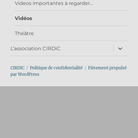
Videos importantes à regarder…
Vidéos
Théâtre
ouvrir
L’association CIRDIC
le
sous-
menu
CIRDIC
Politique de confidentialité
Fièrement propulsé
par WordPress