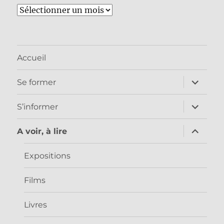
Archives
Accueil
ouvrir
Se former
le
sous-
menu
ouvrir
S’informer
le
sous-
menu
ouvrir
A voir, à lire
le
sous-
menu
Expositions
Films
Livres