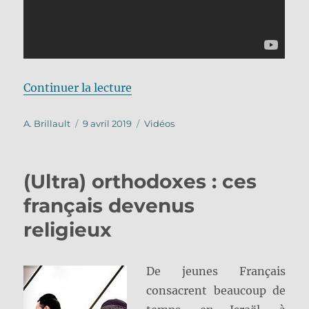
de « Vidéos du rabbin Ph. Hadda
Continuer la lecture
Auteur
Publié
Catégories
A. Brillault
9 avril 2019
Vidéos
le
(Ultra) orthodoxes : ces
français devenus
religieux
De jeunes Français
consacrent beaucoup de