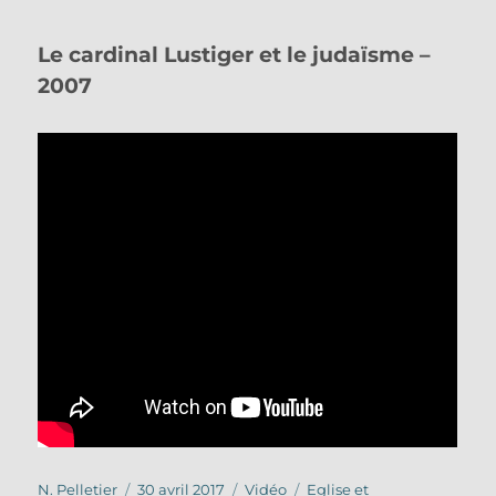
Le cardinal Lustiger et le judaïsme –
2007
Auteur
Publié
Format
Catégories
N. Pelletier
30 avril 2017
Vidéo
Eglise et