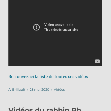
Retrouvez ici la liste de toutes ses vidéos
Auteur
Publié
Catégories
A. Brillault
28 mai 2020
Vidéos
le
Vidéos du rabbin Ph.