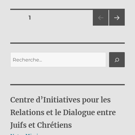
Pagination
PAGE
1
PAG
des
E
SUIV
publications
ANT
E
Rechercher
Centre d’Initiatives pour les
Relations et le Dialogue entre
Juifs et Chrétiens