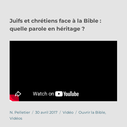
Juifs et chrétiens face à la Bible :
quelle parole en héritage ?
Auteur
Publié
Format
Catégories
N. Pelletier
30 avril 2017
Vidéo
Ouvrir la Bible
,
le
Vidéos