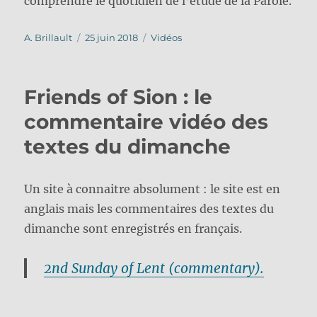
comprendre le quotidien de l’étude de la Parole.
Auteur
Publié
Catégories
A. Brillault
25 juin 2018
Vidéos
le
Friends of Sion : le
commentaire vidéo des
textes du dimanche
Un site à connaitre absolument : le site est en
anglais mais les commentaires des textes du
dimanche sont enregistrés en français.
2nd Sunday of Lent (commentary).