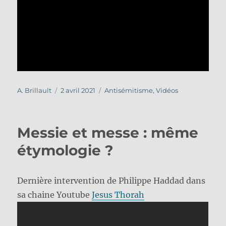
Auteur
Publié
Catégories
A. Brillault
2 avril 2021
Antisémitisme
,
Vidéos
le
Messie et messe : même
étymologie ?
Dernière intervention de Philippe Haddad dans
sa chaine Youtube
Jesus Thorah