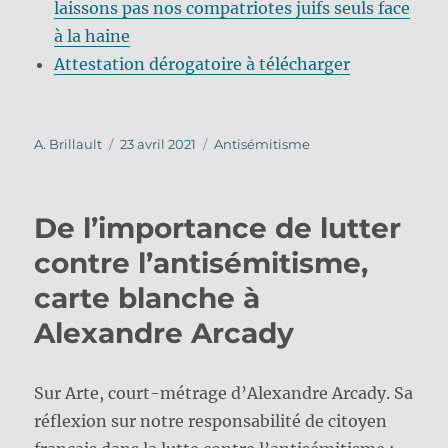
laissons pas nos compatriotes juifs seuls face
à la haine
Attestation dérogatoire à télécharger
Auteur
Publié
Catégories
A. Brillault
23 avril 2021
Antisémitisme
le
De l’importance de lutter
contre l’antisémitisme,
carte blanche à
Alexandre Arcady
Sur Arte, court-métrage d’Alexandre Arcady. Sa
réflexion sur notre responsabilité de citoyen