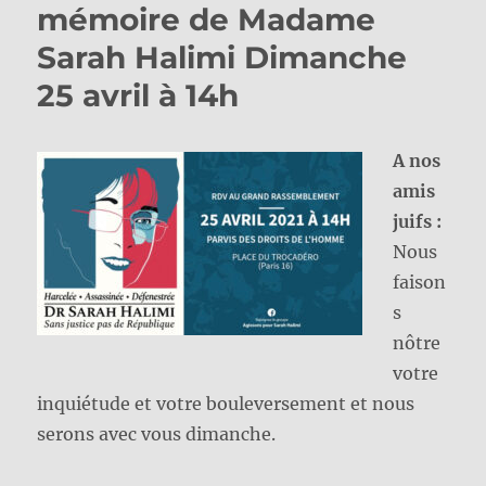
mémoire de Madame
Sarah Halimi Dimanche
25 avril à 14h
A nos
amis
juifs :
Nous
faison
s
nôtre
votre
inquiétude et votre bouleversement et nous
serons avec vous dimanche.