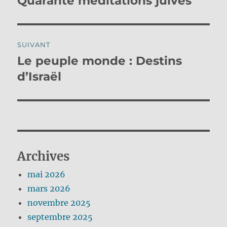
Quarante méditations juives
précédente :
l’article
SUIVANT
Le peuple monde : Destins
Publication
suivante :
d’Israël
Archives
mai 2026
mars 2026
novembre 2025
septembre 2025