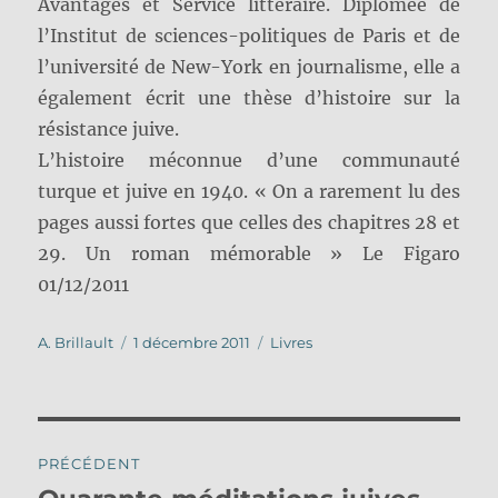
Avantages et Service littéraire. Diplômée de
l’Institut de sciences-politiques de Paris et de
l’université de New-York en journalisme, elle a
également écrit une thèse d’histoire sur la
résistance juive.
L’histoire méconnue d’une communauté
turque et juive en 1940. « On a rarement lu des
pages aussi fortes que celles des chapitres 28 et
29. Un roman mémorable » Le Figaro
01/12/2011
Auteur
Publié
Catégories
A. Brillault
1 décembre 2011
Livres
le
Navigation
PRÉCÉDENT
de
Publication