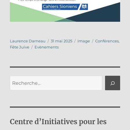
Auteur
Publié
Format
Catégories
Laurence Darneau
31 mai 2025
Image
Conférences
,
Étiquettes
le
Fête Juive
Evènements
Rechercher
Centre d’Initiatives pour les