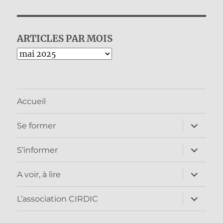
ARTICLES PAR MOIS
Archives
Accueil
ouvrir
Se former
le
sous-
menu
ouvrir
S’informer
le
sous-
menu
ouvrir
A voir, à lire
le
sous-
menu
ouvrir
L’association CIRDIC
le
sous-
menu