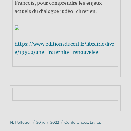
François, pour comprendre les enjeux
actuels du dialogue judéo-chrétien.
https://www.editionsducerf.fr/librairie/livr
e/19500/une-fraternite-renouvelee
Auteur
Publié
Catégories
N. Pelletier
20 juin 2022
Conférences
,
Livres
le