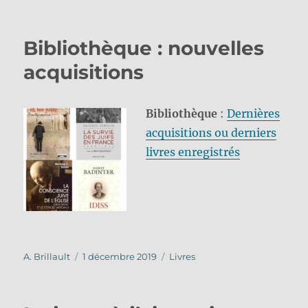
le
Bibliothèque : nouvelles
acquisitions
Bibliothèque
:
Dernières
acquisitions ou derniers
livres enregistrés
Auteur
Publié
Catégories
A. Brillault
1 décembre 2019
Livres
le