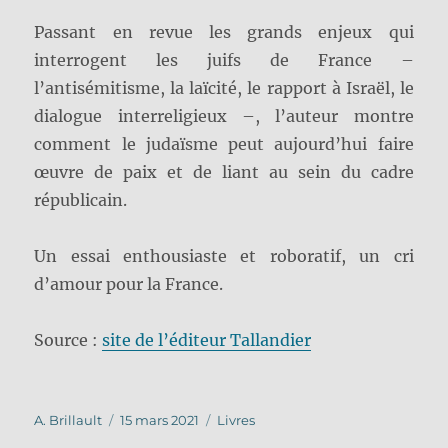
Passant en revue les grands enjeux qui
interrogent les juifs de France –
l’antisémitisme, la laïcité, le rapport à Israël, le
dialogue interreligieux –, l’auteur montre
comment le judaïsme peut aujourd’hui faire
œuvre de paix et de liant au sein du cadre
républicain.
Un essai enthousiaste et roboratif, un cri
d’amour pour la France.
Source :
site de l’éditeur Tallandier
Auteur
Publié
Catégories
A. Brillault
15 mars 2021
Livres
le