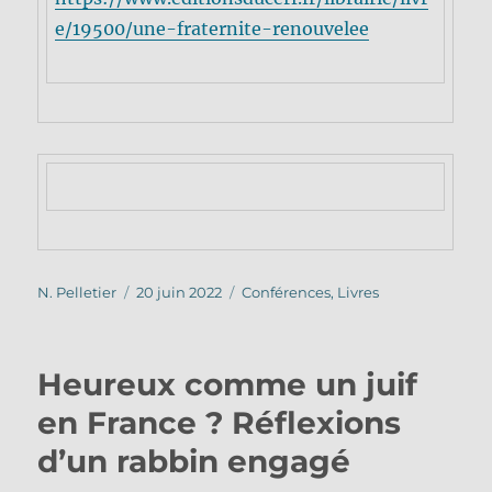
e/19500/une-fraternite-renouvelee
Auteur
Publié
Catégories
N. Pelletier
20 juin 2022
Conférences
,
Livres
le
Heureux comme un juif
en France ? Réflexions
d’un rabbin engagé