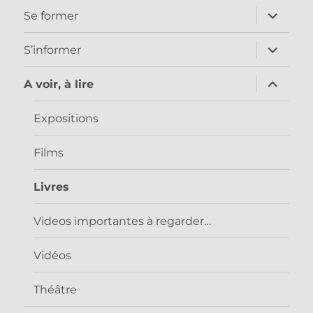
ouvrir
Se former
le
sous-
menu
ouvrir
S’informer
le
sous-
menu
ouvrir
A voir, à lire
le
sous-
menu
Expositions
Films
Livres
Videos importantes à regarder…
Vidéos
Théâtre