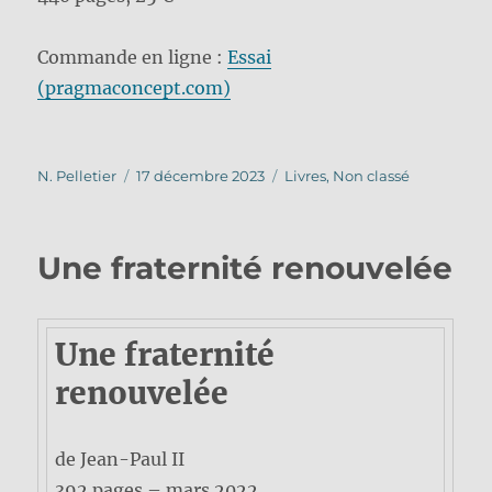
Commande en ligne :
Essai
(pragmaconcept.com)
Auteur
Publié
Catégories
N. Pelletier
17 décembre 2023
Livres
,
Non classé
le
Une fraternité renouvelée
Une fraternité
renouvelée
de Jean-Paul II
392 pages – mars 2022