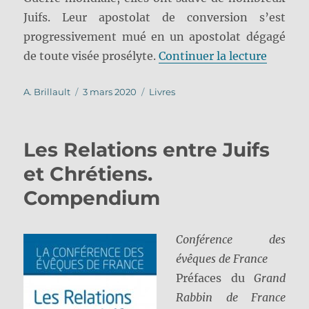
Juifs. Leur apostolat de conversion s’est
progressivement mué en un apostolat dégagé
de « Apo
de toute visée prosélyte.
Continuer la lecture
Auteur
Publié
Catégories
A. Brillault
3 mars 2020
Livres
le
Les Relations entre Juifs
et Chrétiens.
Compendium
Conférence des
évêques de France
Préfaces du
Grand
Rabbin de France