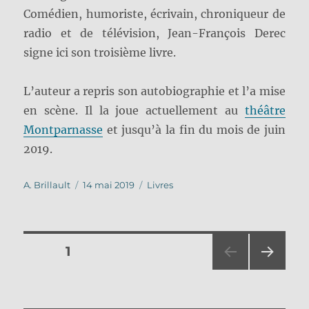
Comédien, humoriste, écrivain, chroniqueur de
radio et de télévision, Jean-François Derec
signe ici son troisième livre.
L’auteur a repris son autobiographie et l’a mise
en scène. Il la joue actuellement au
théâtre
Montparnasse
et jusqu’à la fin du mois de juin
2019.
Auteur
Publié
Catégories
A. Brillault
14 mai 2019
Livres
le
Pagination
PAGE
1
PAG
des
E
SUIV