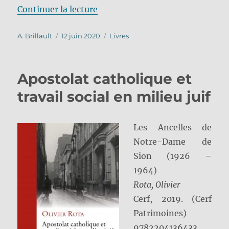
de « Le dernier juif d’Europe »
Continuer la lecture
Auteur
Publié
Catégories
A. Brillault
12 juin 2020
Livres
le
Apostolat catholique et
travail social en milieu juif
Les Ancelles de
Notre-Dame de
Sion (1926 –
1964)
Rota, Olivier
Cerf, 2019. (Cerf
Patrimoines)
9782204136433