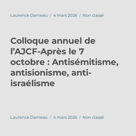
Auteur
Publié
Catégories
Laurence Darneau
4 mars 2026
Non classé
le
Colloque annuel de
l’AJCF-Après le 7
octobre : Antisémitisme,
antisionisme, anti-
israélisme
Auteur
Publié
Catégories
Laurence Darneau
4 mars 2026
Non classé
le