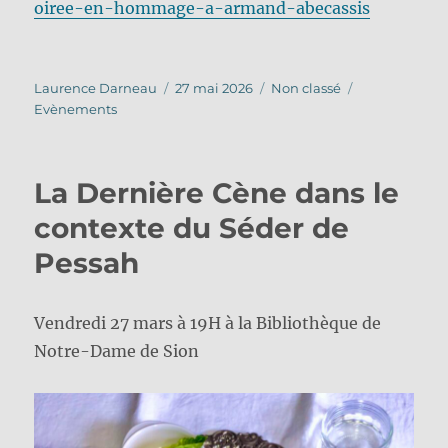
oiree-en-hommage-a-armand-abecassis
Auteur
Publié
Catégories
Étiquettes
Laurence Darneau
27 mai 2026
Non classé
le
Evènements
La Dernière Cène dans le
contexte du Séder de
Pessah
Vendredi 27 mars à 19H à la Bibliothèque de
Notre-Dame de Sion