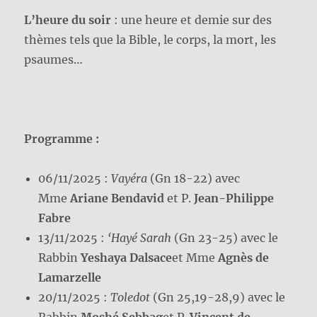
L’heure du soir
: une heure et demie sur des
thèmes tels que la Bible, le corps, la mort, les
psaumes…
Programme :
06/11/2025 :
Vayéra
(Gn 18-22) avec
Mme
Ariane Bendavid
et P.
Jean-Philippe
Fabre
13/11/2025 :
‘Hayé Sarah
(Gn 23-25) avec le
Rabbin
Yeshaya Dalsace
et Mme
Agnès de
Lamarzelle
20/11/2025 :
Toledot
(Gn 25,19-28,9) avec le
Rabbin
Moshé Sebbag
et P.
Vincent de