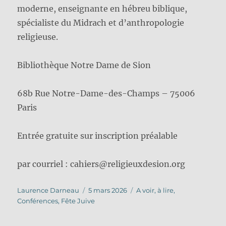
moderne, enseignante en hébreu biblique,
spécialiste du Midrach et d’anthropologie
religieuse.
Bibliothèque Notre Dame de Sion
68b Rue Notre-Dame-des-Champs – 75006
Paris
Entrée gratuite sur inscription préalable
par courriel : cahiers@religieuxdesion.org
Auteur
Publié
Catégories
Laurence Darneau
5 mars 2026
A voir, à lire
,
le
Conférences
,
Fête Juive