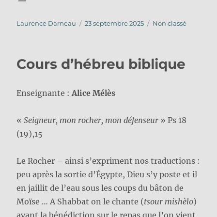
Auteur
Publié
Catégories
Laurence Darneau
23 septembre 2025
Non classé
le
Cours d’hébreu biblique
Enseignante :
Alice Mélès
«
Seigneur, mon rocher, mon défenseur
» Ps 18
(19),15
Le Rocher – ainsi s’expriment nos traductions :
peu après la sortie d’Égypte, Dieu s’y poste et il
en jaillit de l’eau sous les coups du bâton de
Moïse … A Shabbat on le chante (
tsour mishèlo
)
avant la bénédiction sur le repas que l’on vient