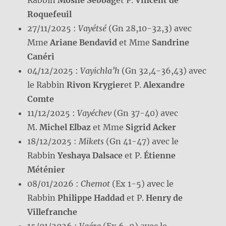
Roquefeuil
27/11/2025 :
Vayétsé
(Gn 28,10-32,3) avec
Mme
Ariane Bendavid
et Mme
Sandrine
Canéri
04/12/2025 :
Vayichla’h
(Gn 32,4-36,43) avec
le Rabbin
Rivon Krygier
et P.
Alexandre
Comte
11/12/2025 :
Vayéchev
(Gn 37-40) avec
M.
Michel Elbaz
et Mme
Sigrid Acker
18/12/2025 :
Mikets
(Gn 41-47) avec le
Rabbin
Yeshaya Dalsace
et P.
Étienne
Méténier
08/01/2026 :
Chemot
(Ex 1-5) avec le
Rabbin
Philippe Haddad
et P.
Henry de
Villefranche
15/01/2026 :
Vaéra
(Ex 6-9) avec le