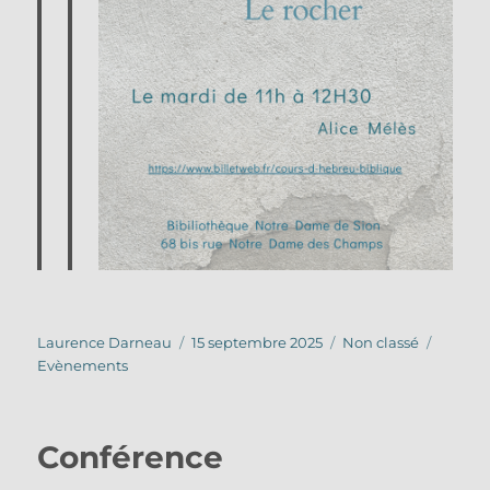
Auteur
Publié
Catégories
Étique
Laurence Darneau
15 septembre 2025
Non classé
le
Evènements
Conférence