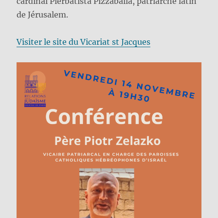
cardinal Pierbatista Pizzaballa, patriarche latin
de Jérusalem.
Visiter le site du Vicariat st Jacques