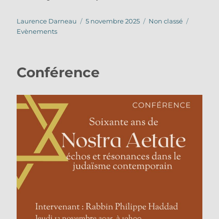
Auteur
Publié
Catégories
Étiquett
Laurence Darneau
5 novembre 2025
Non classé
le
Evènements
Conférence