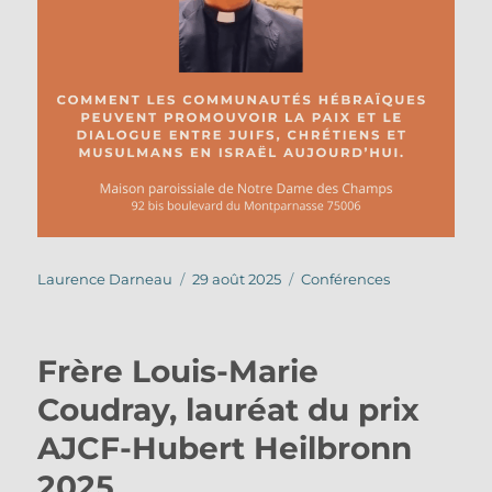
Auteur
Publié
Catégories
Laurence Darneau
29 août 2025
Conférences
le
Frère Louis-Marie
Coudray, lauréat du prix
AJCF-Hubert Heilbronn
2025