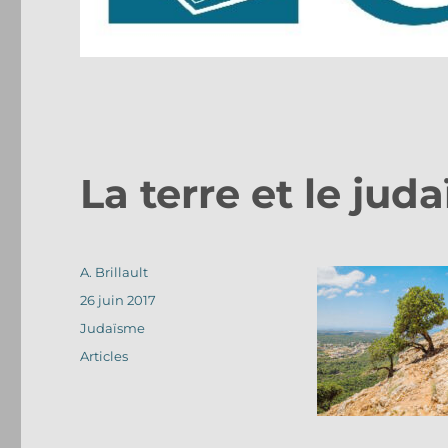
La terre et le jud
Auteur
A. Brillault
Publié
26 juin 2017
le
Catégories
Judaïsme
Étiquettes
Articles