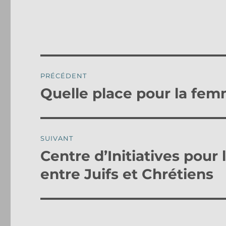
Navigation
PRÉCÉDENT
de
Quelle place pour la fem
Publication
précédente :
l’article
SUIVANT
Centre d’Initiatives pour 
Publication
suivante :
entre Juifs et Chrétiens