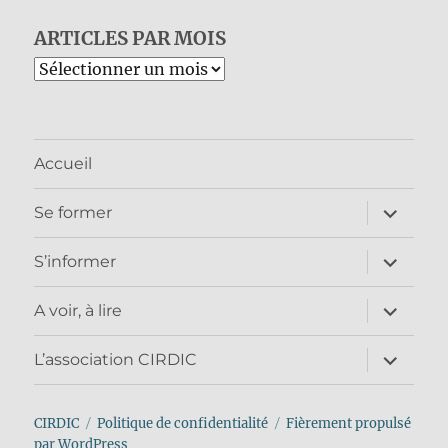
ARTICLES PAR MOIS
Archives
Accueil
ouvrir
Se former
le
sous-
menu
ouvrir
S’informer
le
sous-
menu
ouvrir
A voir, à lire
le
sous-
menu
ouvrir
L’association CIRDIC
le
sous-
menu
CIRDIC
Politique de confidentialité
Fièrement propulsé
par WordPress