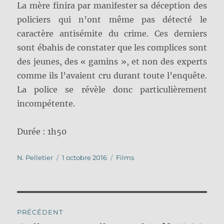
La mère finira par manifester sa déception des
policiers qui n’ont même pas détecté le
caractère antisémite du crime. Ces derniers
sont ébahis de constater que les complices sont
des jeunes, des « gamins », et non des experts
comme ils l’avaient cru durant toute l’enquête.
La police se révèle donc particulièrement
incompétente.
Durée : 1h50
Auteur
Publié
Catégories
N. Pelletier
1 octobre 2016
Films
le
Navigation
PRÉCÉDENT
de