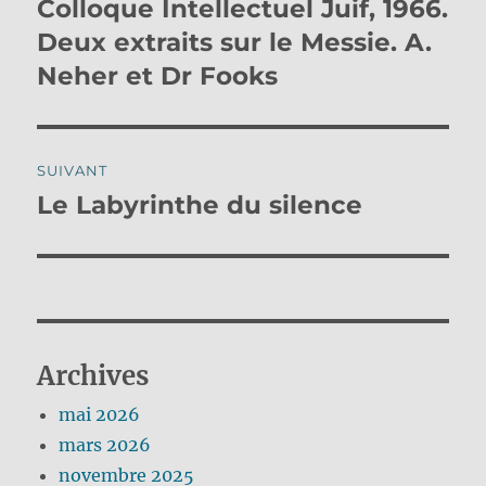
Colloque Intellectuel Juif, 1966.
Publication
précédente :
Deux extraits sur le Messie. A.
l’article
Neher et Dr Fooks
SUIVANT
Le Labyrinthe du silence
Publication
suivante :
Archives
mai 2026
mars 2026
novembre 2025