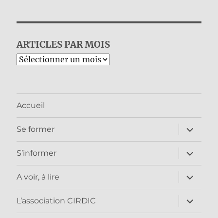
ARTICLES PAR MOIS
Archives
Accueil
ouvrir
Se former
le
sous-
menu
ouvrir
S’informer
le
sous-
menu
ouvrir
A voir, à lire
le
sous-
menu
ouvrir
L’association CIRDIC
le
sous-