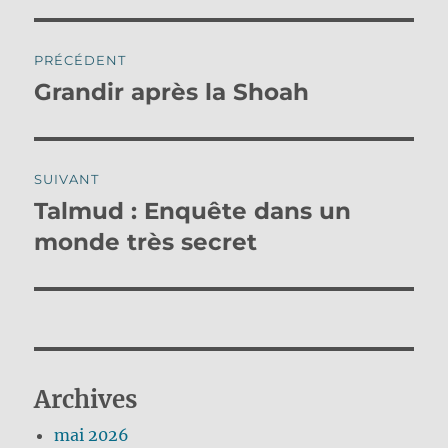
Navigation
PRÉCÉDENT
de
Grandir après la Shoah
Publication
précédente :
l’article
SUIVANT
Talmud : Enquête dans un
Publication
suivante :
monde très secret
Archives
mai 2026