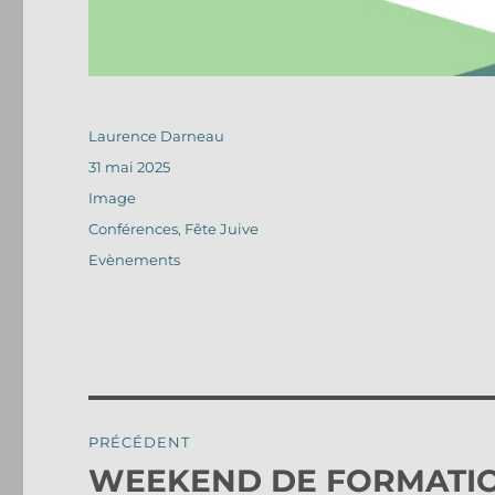
Auteur
Laurence Darneau
Publié
31 mai 2025
le
Format
Image
Catégories
Conférences
,
Fête Juive
Étiquettes
Evènements
Navigation
PRÉCÉDENT
de
WEEKEND DE FORMATION
Publication