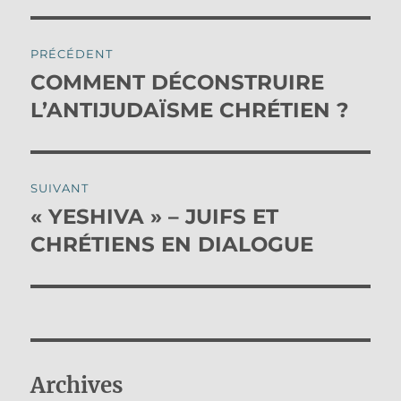
Navigation
PRÉCÉDENT
de
COMMENT DÉCONSTRUIRE
Publication
précédente :
L’ANTIJUDAÏSME CHRÉTIEN ?
l’article
SUIVANT
« YESHIVA » – JUIFS ET
Publication
suivante :
CHRÉTIENS EN DIALOGUE
Archives