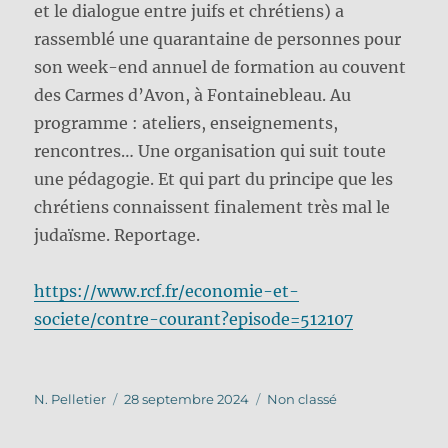
et le dialogue entre juifs et chrétiens) a
rassemblé une quarantaine de personnes pour
son week-end annuel de formation au couvent
des Carmes d’Avon, à Fontainebleau. Au
programme : ateliers, enseignements,
rencontres… Une organisation qui suit toute
une pédagogie. Et qui part du principe que les
chrétiens connaissent finalement très mal le
judaïsme. Reportage.
https://www.rcf.fr/economie-et-
societe/contre-courant?episode=512107
Auteur
Publié
Catégories
N. Pelletier
28 septembre 2024
Non classé
le