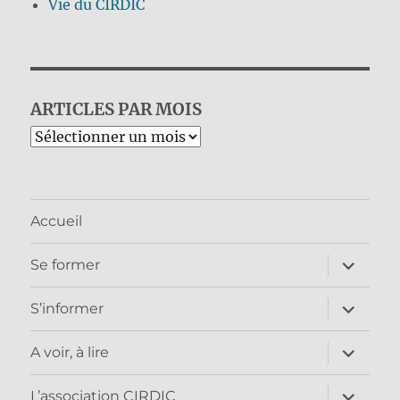
Vie du CIRDIC
ARTICLES PAR MOIS
Archives
Accueil
ouvrir
Se former
le
sous-
menu
ouvrir
S’informer
le
sous-
menu
ouvrir
A voir, à lire
le
sous-
menu
ouvrir
L’association CIRDIC