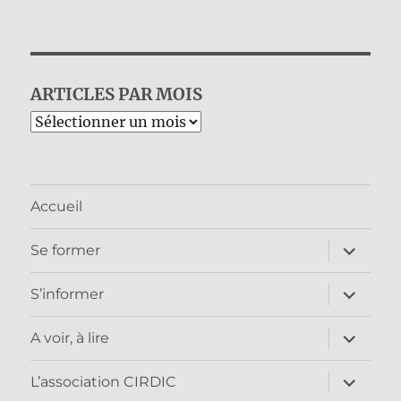
ARTICLES PAR MOIS
Archives
Accueil
ouvrir
Se former
le
sous-
menu
ouvrir
S’informer
le
sous-
menu
ouvrir
A voir, à lire
le
sous-
menu
ouvrir
L’association CIRDIC
le