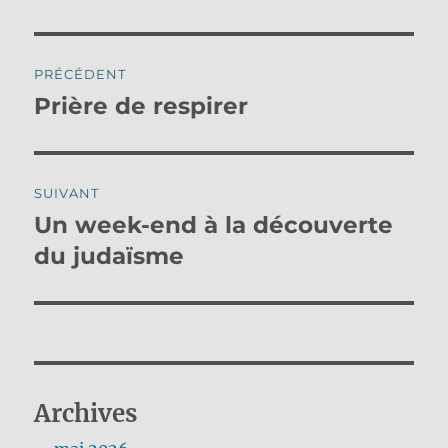
Navigation
PRÉCÉDENT
de
Prière de respirer
Publication
précédente :
l’article
SUIVANT
Un week-end à la découverte
Publication
suivante :
du judaïsme
Archives