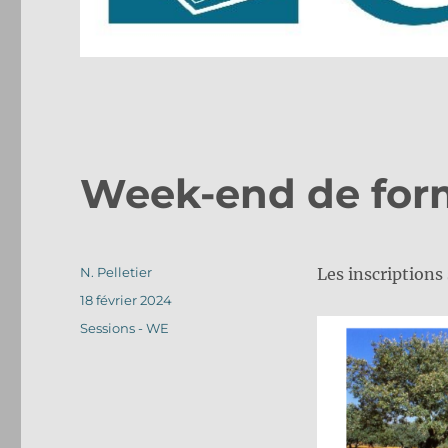
Week-end de for
Auteur
N. Pelletier
Les inscriptions
Publié
18 février 2024
le
Catégories
Sessions - WE