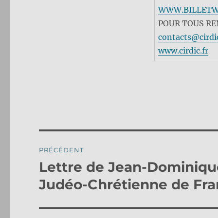
WWW.BILLETW
POUR TOUS R
contacts@cirdic
www.cirdic.fr
Navigation
PRÉCÉDENT
de
Lettre de Jean-Dominique
Publication
précédente :
l’article
Judéo-Chrétienne de Fr