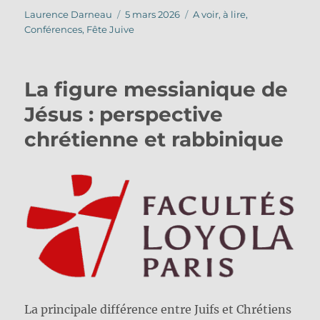
Auteur
Publié
Catégories
Laurence Darneau
5 mars 2026
A voir, à lire
,
le
Conférences
,
Fête Juive
La figure messianique de
Jésus : perspective
chrétienne et rabbinique
La principale différence entre Juifs et Chrétiens