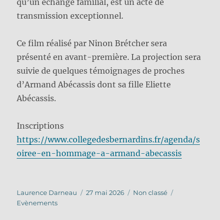
qu’un échange familial, est un acte de
transmission exceptionnel.
Ce film réalisé par Ninon Brétcher sera
présenté en avant-première. La projection sera
suivie de quelques témoignages de proches
d’Armand Abécassis dont sa fille Eliette
Abécassis.
Inscriptions
https://www.collegedesbernardins.fr/agenda/s
oiree-en-hommage-a-armand-abecassis
Auteur
Publié
Catégories
Étiquettes
Laurence Darneau
27 mai 2026
Non classé
le
Evènements