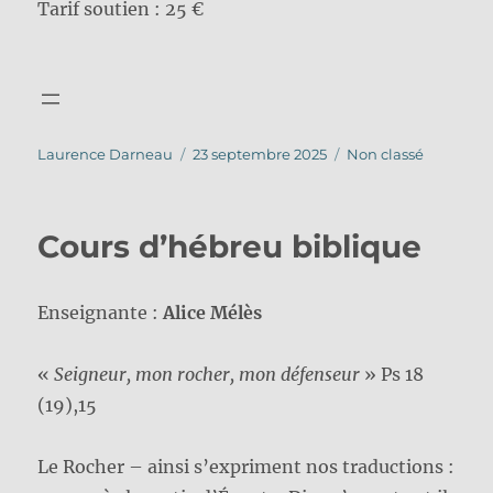
Tarif soutien : 25 €
Auteur
Publié
Catégories
Laurence Darneau
23 septembre 2025
Non classé
le
Cours d’hébreu biblique
Enseignante :
Alice Mélès
«
Seigneur, mon rocher, mon défenseur
» Ps 18
(19),15
Le Rocher – ainsi s’expriment nos traductions :