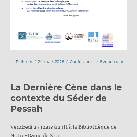
Auteur
Publié
Catégories
Étiquettes
N. Pelletier
24 mars 2026
Conférences
Evènements
le
La Dernière Cène dans le
contexte du Séder de
Pessah
Vendredi 27 mars à 19H à la Bibliothèque de
Notre-Dame de Sion