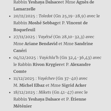
Rabbin
Yeshaya Dalsace
et Mme
Agnès de
Lamarzelle
20/11/2025 :
Toledot
(Gn 25,19-28,9) avec le
Rabbin
Moshé Sebbag
et P.
Vincent de
Roquefeuil
27/11/2025 :
Vayétsé
(Gn 28,10-32,3) avec
Mme
Ariane Bendavid
et Mme
Sandrine
Canéri
04/12/2025 :
Vayichla’h
(Gn 32,4-36,43) avec
le Rabbin
Rivon Krygier
et P.
Alexandre
Comte
11/12/2025 :
Vayéchev
(Gn 37-40) avec
M.
Michel Elbaz
et Mme
Sigrid Acker
18/12/2025 :
Mikets
(Gn 41-47) avec le
Rabbin
Yeshaya Dalsace
et P.
Étienne
Méténier