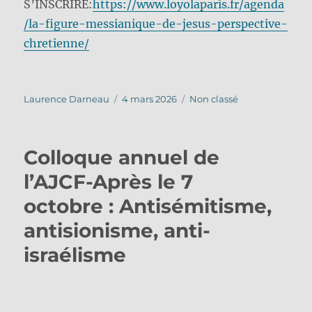
S’INSCRIRE:
https://www.loyolaparis.fr/agenda
/la-figure-messianique-de-jesus-perspective-
chretienne/
Auteur
Publié
Catégories
Laurence Darneau
4 mars 2026
Non classé
le
Colloque annuel de
l’AJCF-Après le 7
octobre : Antisémitisme,
antisionisme, anti-
israélisme