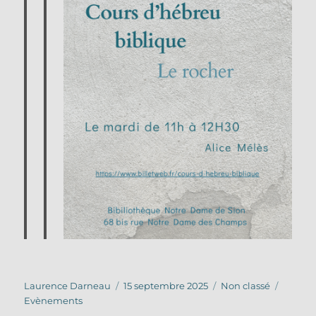
Auteur
Publié
Catégories
Étique
Laurence Darneau
15 septembre 2025
Non classé
le
Evènements