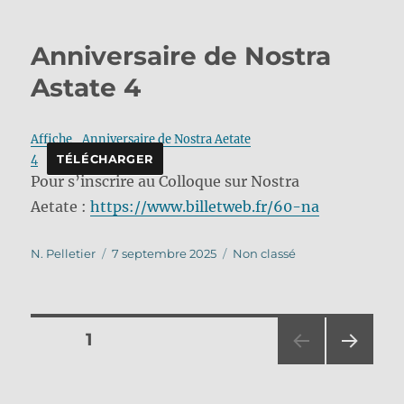
Anniversaire de Nostra
Astate 4
Affiche_Anniversaire de Nostra Aetate
4
TÉLÉCHARGER
Pour s’inscrire au Colloque sur Nostra
Aetate :
https://www.billetweb.fr/60-na
Auteur
Publié
Catégories
N. Pelletier
7 septembre 2025
Non classé
le
Pagination
PAGE
1
PAG
des
E