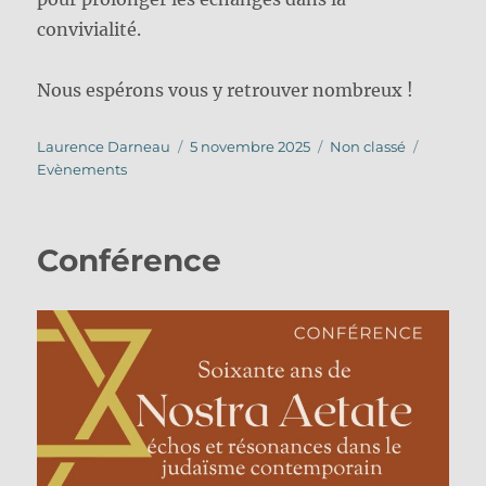
convivialité.
Nous espérons vous y retrouver nombreux !
Auteur
Publié
Catégories
Étiquett
Laurence Darneau
5 novembre 2025
Non classé
le
Evènements
Conférence