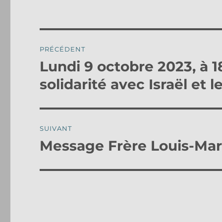
Navigation
PRÉCÉDENT
de
Lundi 9 octobre 2023, à
Publication
précédente :
l’article
solidarité avec Israël et l
SUIVANT
Message Frère Louis-Mar
Publication
suivante :