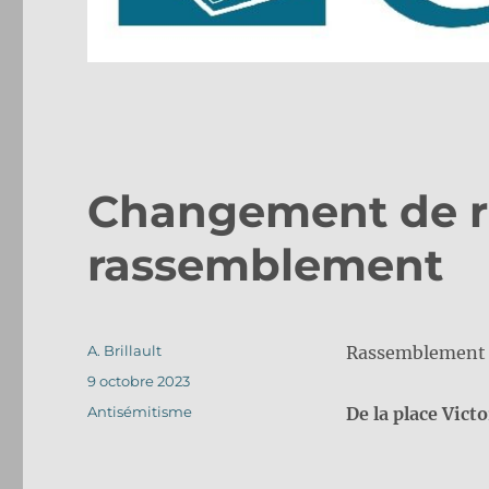
Changement de r
rassemblement
Auteur
A. Brillault
Rassemblement de
Publié
9 octobre 2023
le
Catégories
Antisémitisme
De la place Vict