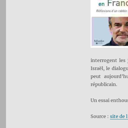
interrogent les 
Israël, le dialo
peut aujourd’h
républicain.
Un essai enthous
Source :
site de 