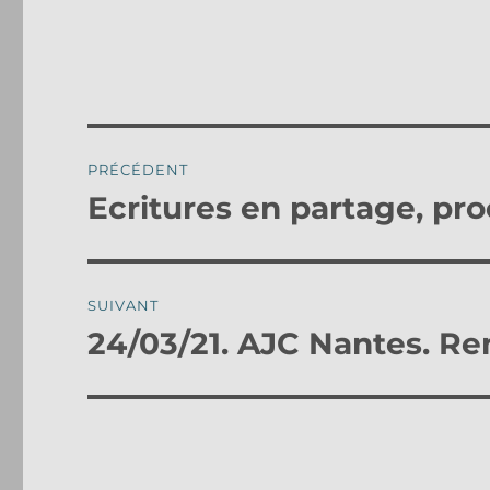
Navigation
PRÉCÉDENT
de
Ecritures en partage, pro
Publication
précédente :
l’article
SUIVANT
24/03/21. AJC Nantes. R
Publication
suivante :