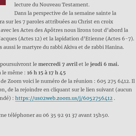
lecture du Nouveau Testament.
Dans la perspective de la semaine sainte la
a sur les 7 paroles attribuées au Christ en croix
n avec les Actes des Apôtres nous lirons tout d’abord la
Jacques (Actes 12) et la lapidation d’Etienne (Actes 6-7).
aussi le martyre du rabbi Akiva et de rabbi Hanina.
 poursuivront le
mercredi 7 avril
et le
jeudi 6 mai.
a le même :
16 h 15 à 17 h 45
 de Zoom voici le numéro de la réunion : 605 275 6412. Il
on, de la rejoindre en cliquant sur le lien suivant (aucun
ndé) :
https://us02web.zoom.us/j/6052756412
.
me téléphoner au 06 35 92 91 37 avant 15h50.