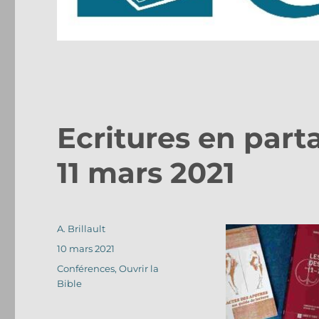
Ecritures en part
11 mars 2021
Auteur
A. Brillault
Publié
10 mars 2021
le
Catégories
Conférences
,
Ouvrir la
Bible