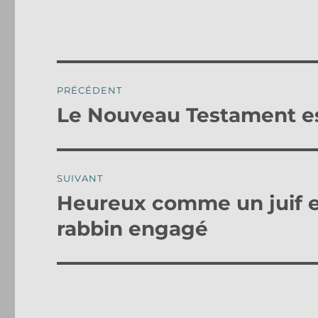
Navigation
PRÉCÉDENT
de
Le Nouveau Testament est-
Publication
précédente :
l’article
SUIVANT
Heureux comme un juif e
Publication
suivante :
rabbin engagé