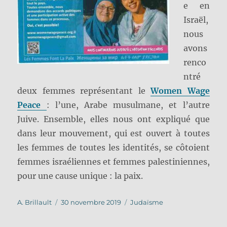
e en
Israël,
nous
avons
renco
ntré
deux femmes représentant le
Women Wage
Peace
: l’une, Arabe musulmane, et l’autre
Juive. Ensemble, elles nous ont expliqué que
dans leur mouvement, qui est ouvert à toutes
les femmes de toutes les identités, se côtoient
femmes israéliennes et femmes palestiniennes,
pour une cause unique : la paix.
Auteur
Publié
Catégories
A. Brillault
30 novembre 2019
Judaïsme
le