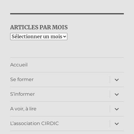
ARTICLES PAR MOIS
Archives
Accueil
ouvrir
Se former
le
sous-
menu
ouvrir
S’informer
le
sous-
menu
ouvrir
A voir, à lire
le
sous-
menu
ouvrir
L’association CIRDIC
le
sous-