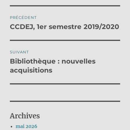
Navigation
PRÉCÉDENT
de
CCDEJ, 1er semestre 2019/2020
Publication
précédente :
l’article
SUIVANT
Bibliothèque : nouvelles
Publication
suivante :
acquisitions
Archives
mai 2026