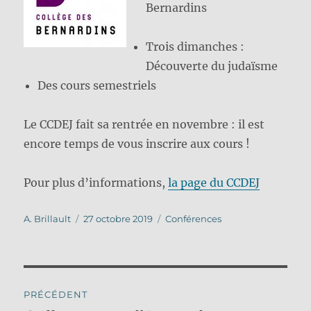
Bernardins
Trois dimanches :
Découverte du judaïsme
Des cours semestriels
Le CCDEJ fait sa rentrée en novembre : il est
encore temps de vous inscrire aux cours !
Pour plus d’informations,
la page du CCDEJ
Auteur
Publié
Catégories
A. Brillault
27 octobre 2019
Conférences
le
Navigation
PRÉCÉDENT
de