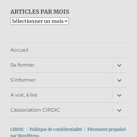
ARTICLES PAR MOIS
Archives
Accueil
ouvrir
Se former
le
sous-
menu
ouvrir
S’informer
le
sous-
menu
ouvrir
A voir, à lire
le
sous-
menu
ouvrir
L’association CIRDIC
le
sous-
menu
CIRDIC
Politique de confidentialité
Fièrement propulsé
par WordPress