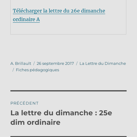
Télécharger la lettre du 26e dimanche
ordinaire A
Auteur
Publié
Catégories
A. Brillault
26 septembre 2017
La Lettre du Dimanche
Étiquettes
le
Fiches pédagogiques
Navigation
PRÉCÉDENT
de
La lettre du dimanche : 25e
Publication
précédente :
dim ordinaire
l’article