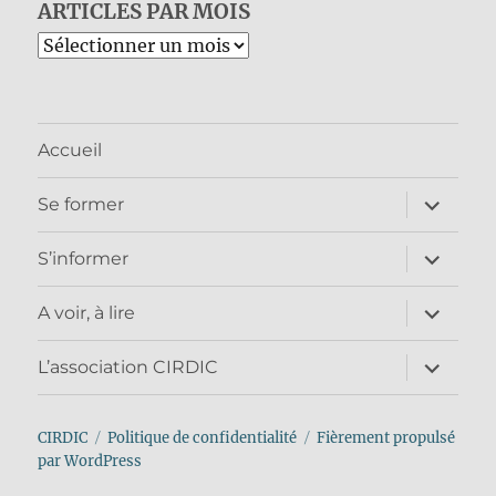
ARTICLES PAR MOIS
Archives
Accueil
ouvrir
Se former
le
sous-
menu
ouvrir
S’informer
le
sous-
menu
ouvrir
A voir, à lire
le
sous-
menu
ouvrir
L’association CIRDIC
le
sous-
menu
CIRDIC
Politique de confidentialité
Fièrement propulsé
par WordPress