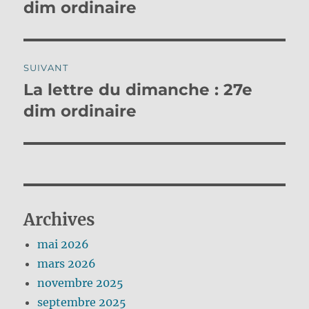
précédente :
dim ordinaire
l’article
SUIVANT
La lettre du dimanche : 27e
Publication
suivante :
dim ordinaire
Archives
mai 2026
mars 2026
novembre 2025
septembre 2025