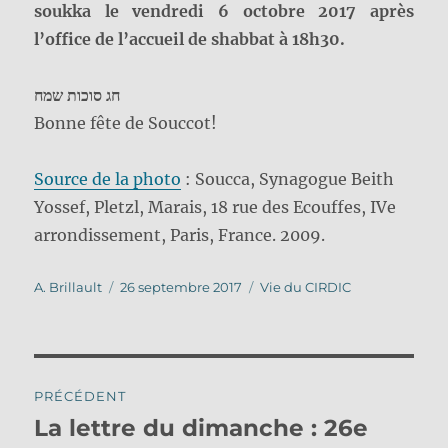
soukka le vendredi 6 octobre 2017 après
l’office de l’accueil de shabbat à 18h30.
חג סוכות שמח
Bonne fête de Souccot!
Source de la photo
: Soucca, Synagogue Beith
Yossef, Pletzl, Marais, 18 rue des Ecouffes, IVe
arrondissement, Paris, France. 2009.
Auteur
Publié
Catégories
A. Brillault
26 septembre 2017
Vie du CIRDIC
le
Navigation
PRÉCÉDENT
de
La lettre du dimanche : 26e
Publication