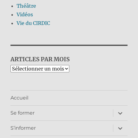
Théâtre
Vidéos
Vie du CIRDIC
ARTICLES PAR MOIS
Archives
Accueil
ouvrir
Se former
le
sous-
menu
ouvrir
S’informer
le
sous-