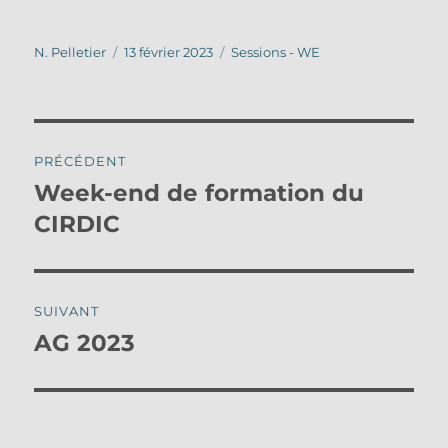
Auteur
Publié
Catégories
N. Pelletier
13 février 2023
Sessions - WE
le
Navigation
PRÉCÉDENT
de
Week-end de formation du
Publication
précédente :
CIRDIC
l’article
SUIVANT
AG 2023
Publication
suivante :