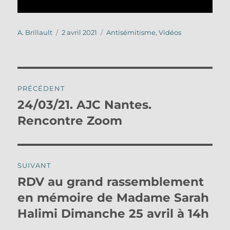
Auteur
Publié
Catégories
A. Brillault
2 avril 2021
Antisémitisme
,
Vidéos
le
Navigation
PRÉCÉDENT
de
24/03/21. AJC Nantes.
Publication
précédente :
Rencontre Zoom
l’article
SUIVANT
RDV au grand rassemblement
Publication
suivante :
en mémoire de Madame Sarah
Halimi Dimanche 25 avril à 14h