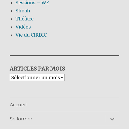
Sessions – WE
Shoah
Théâtre
Vidéos
Vie du CIRDIC
ARTICLES PAR MOIS
Archives
Accueil
ouvrir
Se former
le
sous-