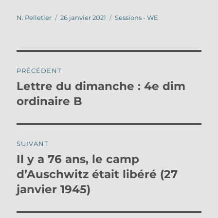
Auteur
Publié
Catégories
N. Pelletier
26 janvier 2021
Sessions - WE
le
Navigation
PRÉCÉDENT
de
Lettre du dimanche : 4e dim
Publication
précédente :
ordinaire B
l’article
SUIVANT
Il y a 76 ans, le camp
Publication
suivante :
d’Auschwitz était libéré (27
janvier 1945)