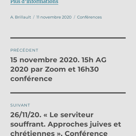
Plus d’informations
Auteur
Publié
Catégories
A. Brillault
11 novembre 2020
Conférences
le
Navigation
PRÉCÉDENT
de
15 novembre 2020. 15h AG
Publication
précédente :
2020 par Zoom et 16h30
l’article
conférence
SUIVANT
26/11/20. « Le serviteur
Publication
suivante :
souffrant. Approches juives et
chrétiennes ». Conférence