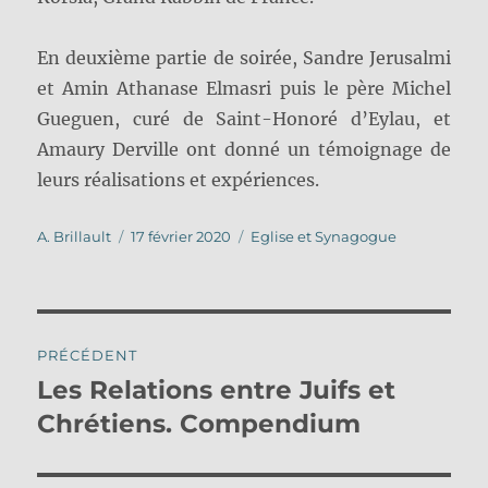
En deuxième partie de soirée, Sandre Jerusalmi
et Amin Athanase Elmasri puis le père Michel
Gueguen, curé de Saint-Honoré d’Eylau, et
Amaury Derville ont donné un témoignage de
leurs réalisations et expériences.
Auteur
Publié
Catégories
A. Brillault
17 février 2020
Eglise et Synagogue
le
Navigation
PRÉCÉDENT
de
Les Relations entre Juifs et
Publication
précédente :
Chrétiens. Compendium
l’article