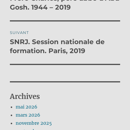
précédente :
Gosh. 1944 – 2019
l’article
SUIVANT
SNRJ. Session nationale de
Publication
suivante :
formation. Paris, 2019
Archives
mai 2026
mars 2026
novembre 2025