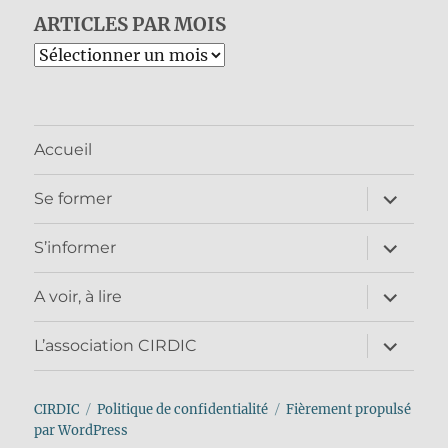
ARTICLES PAR MOIS
Archives
Accueil
ouvrir
Se former
le
sous-
menu
ouvrir
S’informer
le
sous-
menu
ouvrir
A voir, à lire
le
sous-
menu
ouvrir
L’association CIRDIC
le
sous-
menu
CIRDIC
Politique de confidentialité
Fièrement propulsé
par WordPress