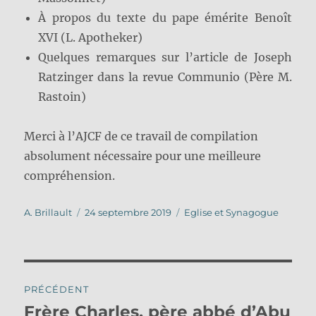
À propos du texte du pape émérite Benoît
XVI (L. Apotheker)
Quelques remarques sur l’article de Joseph
Ratzinger dans la revue Communio (Père M.
Rastoin)
Merci à l’AJCF de ce travail de compilation
absolument nécessaire pour une meilleure
compréhension.
Auteur
Publié
Catégories
A. Brillault
24 septembre 2019
Eglise et Synagogue
le
Navigation
PRÉCÉDENT
de
Frère Charles, père abbé d’Abu
Publication