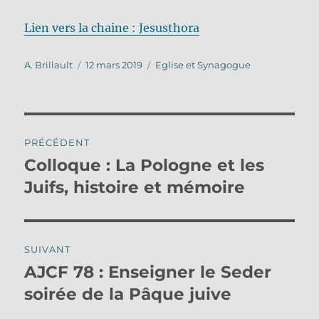
Lien vers la chaine : Jesusthora
Auteur
Publié
Catégories
A. Brillault
12 mars 2019
Eglise et Synagogue
le
Navigation
PRÉCÉDENT
de
Colloque : La Pologne et les
Publication
précédente :
Juifs, histoire et mémoire
l’article
SUIVANT
AJCF 78 : Enseigner le Seder
Publication
suivante :
soirée de la Pâque juive