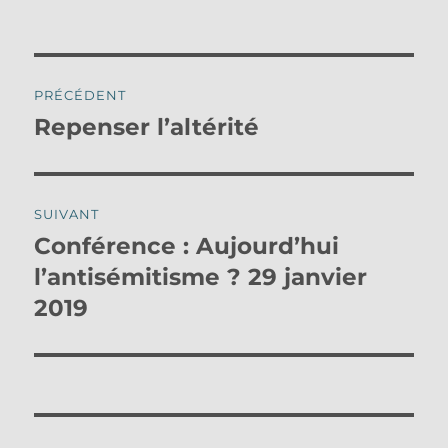
le
Navigation
PRÉCÉDENT
de
Repenser l’altérité
Publication
précédente :
l’article
SUIVANT
Conférence : Aujourd’hui
Publication
suivante :
l’antisémitisme ? 29 janvier
2019