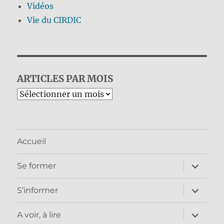
Vidéos
Vie du CIRDIC
ARTICLES PAR MOIS
Archives
Accueil
ouvrir
Se former
le
sous-
menu
ouvrir
S’informer
le
sous-
menu
ouvrir
A voir, à lire
le