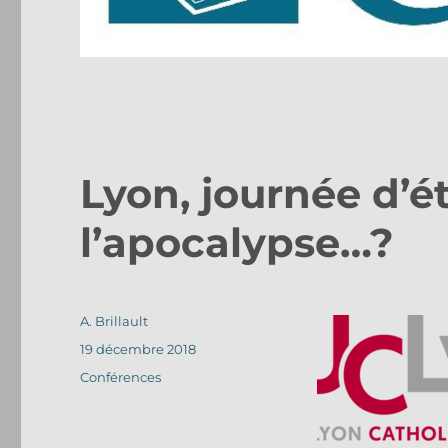
Lyon, journée d’ét
l’apocalypse…?
Auteur
A. Brillault
Publié
19 décembre 2018
le
Catégories
Conférences