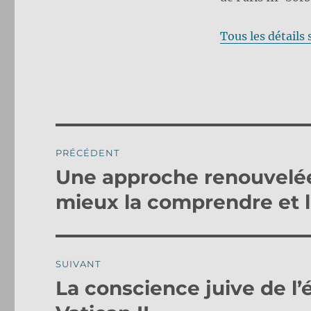
Tous les détails 
Navigation
PRÉCÉDENT
de
Une approche renouvelée
Publication
précédente :
l’article
mieux la comprendre et l
SUIVANT
La conscience juive de l’é
Publication
suivante :