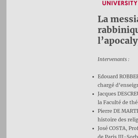
La messia
rabbiniqu
l’apocaly
Intervenants :
Edouard ROBBERE
chargé d’enseig
Jacques DESCREU
la Faculté de th
Pierre DE MARTI
histoire des rel
José COSTA, Prof
de Paris III-Sor