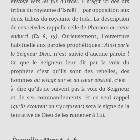
envoyé
vers les fils d’Israël.
Il s’agit ici des dix
tribus du royaume d’Israël – par opposition aux
deux tribus du royaume de Juda. La description
de ces r
ebelles
rappelle celle de Pharaon
au cœur
endurci
(Ex 8, 15)
. Curieusement, l’ouverture
habituelle aux paroles prophétiques :
Ainsi parle
le Seigneur Dieu…
n’est suivie d’aucune parole !
Ce que le Seigneur leur dit par la voix du
prophète c’est qu’ils sont des rebelles, des
hommes
au visage dur
et
au cœur obstiné
, c’est-
à-dire qu’ils ne suivent pas la voie du Seigneur
et de ses commandements. Et ce seul rappel
(
qu’ils écoutent ou s’y refusent
) sera le signe de la
tentative de Dieu de les ramener à Lui.
Évangile :
Marc 6
, 1-6