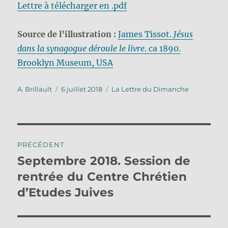
Lettre à télécharger en .pdf
Source de l’illustration :
James Tissot.
Jésus
dans la synagogue déroule le livre
. ca 1890.
Brooklyn Museum, USA
Auteur
Publié
Catégories
A. Brillault
6 juillet 2018
La Lettre du Dimanche
le
Navigation
PRÉCÉDENT
de
Septembre 2018. Session de
Publication
précédente :
rentrée du Centre Chrétien
l’article
d’Etudes Juives