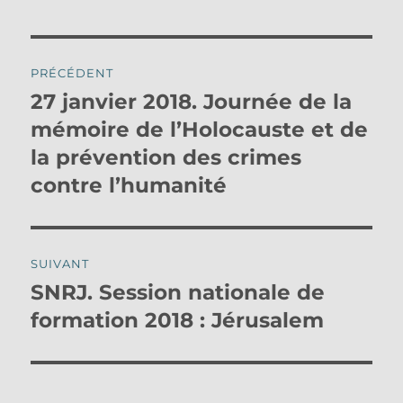
Navigation
PRÉCÉDENT
de
27 janvier 2018. Journée de la
Publication
précédente :
mémoire de l’Holocauste et de
l’article
la prévention des crimes
contre l’humanité
SUIVANT
SNRJ. Session nationale de
Publication
suivante :
formation 2018 : Jérusalem