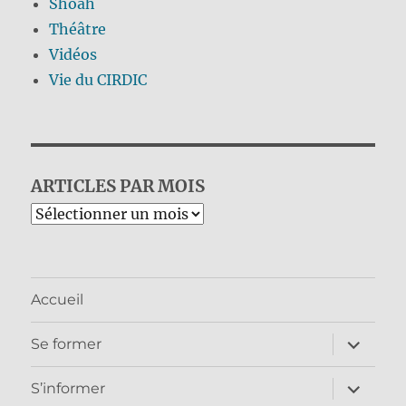
Shoah
Théâtre
Vidéos
Vie du CIRDIC
ARTICLES PAR MOIS
Archives
Accueil
ouvrir
Se former
le
sous-
menu
ouvrir
S’informer
le