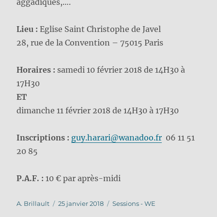
aggadiques,….
Lieu :
Eglise Saint Christophe de Javel
28, rue de la Convention – 75015 Paris
Horaires :
samedi 10 février 2018 de 14H30 à
17H30
ET
dimanche 11 février 2018 de 14H30 à 17H30
Inscriptions :
guy.harari@wanadoo.fr
06 11 51
20 85
P.A.F. :
10 € par après-midi
Auteur
Publié
Catégories
A. Brillault
25 janvier 2018
Sessions - WE
le