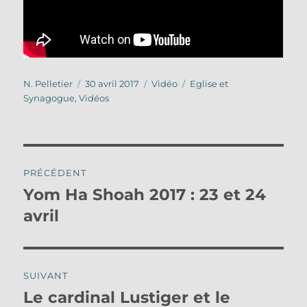
Auteur
Publié
Format
Catégories
N. Pelletier
30 avril 2017
Vidéo
Eglise et
le
Synagogue
,
Vidéos
Navigation
PRÉCÉDENT
de
Yom Ha Shoah 2017 : 23 et 24
Publication
précédente :
avril
l’article
SUIVANT
Le cardinal Lustiger et le
Publication