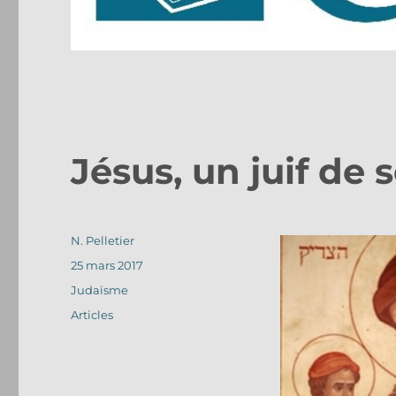
Jésus, un juif de
Auteur
N. Pelletier
Publié
25 mars 2017
le
Catégories
Judaïsme
Étiquettes
Articles