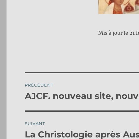
Mis à jour le 21 f
Navigation
PRÉCÉDENT
de
AJCF. nouveau site, nouv
Publication
précédente :
l’article
SUIVANT
La Christologie après A
Publication