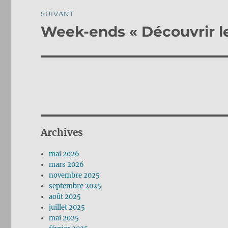
SUIVANT
Week-ends « Découvrir l
Publication
suivante :
Archives
mai 2026
mars 2026
novembre 2025
septembre 2025
août 2025
juillet 2025
mai 2025