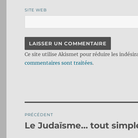
SITE WEB
Ce site utilise Akismet pour réduire les indésir
commentaires sont traitées
.
Navigation
PRÉCÉDENT
de
Le Judaïsme… tout simp
Publication
précédente :
l’article